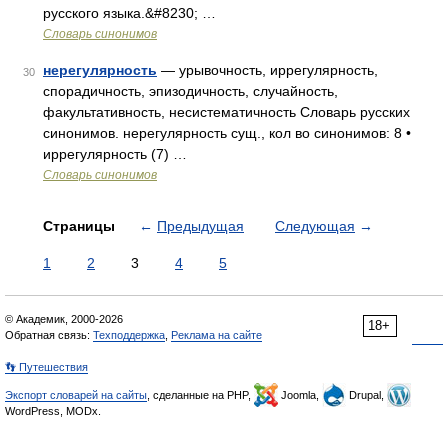
русского языка.&#8230; …
Словарь синонимов
нерегулярность
— урывочность, иррегулярность,
30
спорадичность, эпизодичность, случайность,
факультативность, несистематичность Словарь русских
синонимов. нерегулярность сущ., кол во синонимов: 8 •
иррегулярность (7) …
Словарь синонимов
Страницы
←
Предыдущая
Следующая
→
1
2
3
4
5
© Академик, 2000-2026
18+
Обратная связь:
Техподдержка
,
Реклама на сайте
👣 Путешествия
Экспорт словарей на сайты
, сделанные на PHP,
Joomla,
Drupal,
WordPress, MODx.