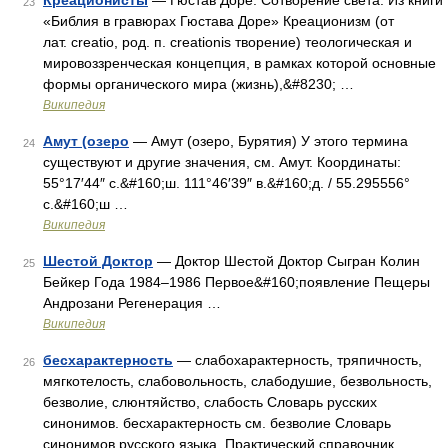
Креационисты
— Гюстав Доре. Сотворение света. Из книги
23
«Библия в гравюрах Гюстава Доре» Креационизм (от
лат. creatio, род. п. creationis творение) теологическая и
мировоззренческая концепция, в рамках которой основные
формы органического мира (жизнь),&#8230; …
Википедия
Амут (озеро
— Амут (озеро, Бурятия) У этого термина
24
существуют и другие значения, см. Амут. Координаты:
55°17′44″ с.&#160;ш. 111°46′39″ в.&#160;д. / 55.295556°
с.&#160;ш …
Википедия
Шестой Доктор
— Доктор Шестой Доктор Сыгран Колин
25
Бейкер Года 1984–1986 Первое&#160;появление Пещеры
Андрозани Регенерация …
Википедия
бесхарактерность
— слабохарактерность, тряпичность,
26
мягкотелость, слабовольность, слабодушие, безвольность,
безволие, слюнтяйство, слабость Словарь русских
синонимов. бесхарактерность см. безволие Словарь
синонимов русского языка. Практический справочник.