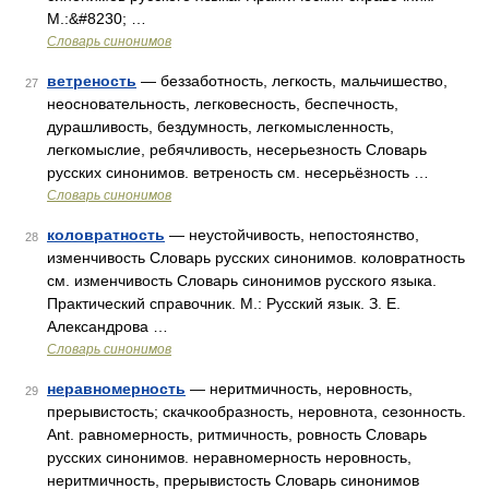
М.:&#8230; …
Словарь синонимов
ветреность
— беззаботность, легкость, мальчишество,
27
неосновательность, легковесность, беспечность,
дурашливость, бездумность, легкомысленность,
легкомыслие, ребячливость, несерьезность Словарь
русских синонимов. ветреность см. несерьёзность …
Словарь синонимов
коловратность
— неустойчивость, непостоянство,
28
изменчивость Словарь русских синонимов. коловратность
см. изменчивость Словарь синонимов русского языка.
Практический справочник. М.: Русский язык. З. Е.
Александрова …
Словарь синонимов
неравномерность
— неритмичность, неровность,
29
прерывистость; скачкообразность, неровнота, сезонность.
Ant. равномерность, ритмичность, ровность Словарь
русских синонимов. неравномерность неровность,
неритмичность, прерывистость Словарь синонимов